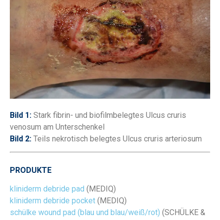
Bild 1:
Stark fibrin- und biofilmbelegtes Ulcus cruris
venosum am Unterschenkel
Bild 2:
Teils nekrotisch belegtes Ulcus cruris arteriosum
PRODUKTE
kliniderm debride pad
(MEDIQ)
kliniderm debride pocket
(MEDIQ)
schülke wound pad (blau und blau/weiß/rot)
(SCHÜLKE &