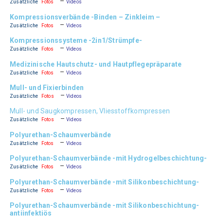
–
Zusätzliche
Fotos
Videos
Kompressionsverbände -Binden – Zinkleim –
–
Zusätzliche
Fotos
Videos
Kompressionssysteme -2in1/Strümpfe-
–
Zusätzliche
Fotos
Videos
Medizinische Hautschutz- und Hautpflegepräparate
–
Zusätzliche
Fotos
Videos
Mull- und Fixierbinden
–
Zusätzliche
Fotos
Videos
Mull- und Saugkompressen, Vliesstoffkompressen
–
Zusätzliche
Fotos
Videos
Polyurethan-Schaumverbände
–
Zusätzliche
Fotos
Videos
Polyurethan-Schaumverbände -mit Hydrogelbeschichtung-
–
Zusätzliche
Fotos
Videos
Polyurethan-Schaumverbände -mit Silikonbeschichtung-
–
Zusätzliche
Fotos
Videos
Polyurethan-Schaumverbände -mit Silikonbeschichtung-
antiinfektiös