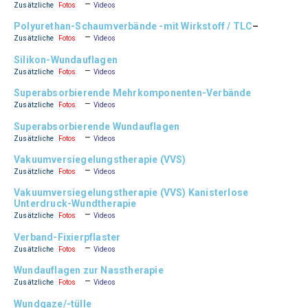
–
Zusätzliche
Fotos
Videos
Polyurethan-Schaumverbände -mit Wirkstoff / TLC
–
–
Zusätzliche
Fotos
Videos
Silikon-Wundauflagen
–
Zusätzliche
Fotos
Videos
Superabsorbierende Mehrkomponenten-Verbände
–
Zusätzliche
Fotos
Videos
Superabsorbierende Wundauflagen
–
Zusätzliche
Fotos
Videos
Vakuumversiegelungstherapie (VVS)
–
Zusätzliche
Fotos
Videos
Vakuumversiegelungstherapie (VVS) Kanisterlose
Unterdruck-Wundtherapie
–
Zusätzliche
Fotos
Videos
Verband-Fixierpflaster
–
Zusätzliche
Fotos
Videos
Wundauflagen zur Nasstherapie
–
Zusätzliche
Fotos
Videos
Wundgaze/-tülle