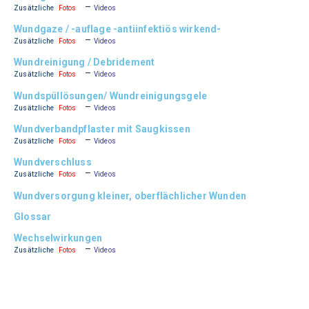
–
Zusätzliche
Fotos
Videos
Wundgaze / -auflage -antiinfektiös wirkend-
–
Zusätzliche
Fotos
Videos
Wundreinigung / Debridement
–
Zusätzliche
Fotos
Videos
Wundspüllösungen/ Wundreinigungsgele
–
Zusätzliche
Fotos
Videos
Wundverbandpflaster mit Saugkissen
–
Zusätzliche
Fotos
Videos
Wundverschluss
–
Zusätzliche
Fotos
Videos
Wundversorgung kleiner, oberflächlicher Wunden
Glossar
Wechselwirkungen
–
Zusätzliche
Fotos
Videos