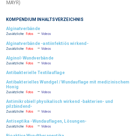
MAYR)
KOMPENDIUM INHALTSVERZEICHNIS
Alginatverbände
–
Zusätzliche
Fotos
Videos
Alginatverbände -antiinfektiös wirkend-
–
Zusätzliche
Fotos
Videos
Alginol-Wundverbände
–
Zusätzliche
Fotos
Videos
Antibakterielle Textilauflage
Antibakterielles Wundgel / Wundauflage mit medizinischem
Honig
–
Zusätzliche
Fotos
Videos
Antimikrobiell physikalisch wirkend -bakterien- und
pilzbindend-
–
Zusätzliche
Fotos
Videos
Antiseptika -Wundauflagen, Lösungen-
–
Zusätzliche
Fotos
Videos
Bioaktive Wundtherapeutika