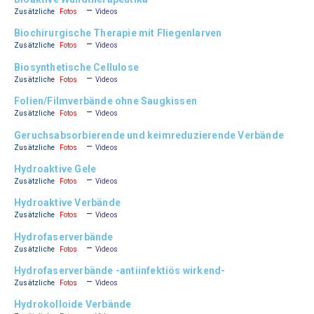
–
Zusätzliche
Fotos
Videos
Biochirurgische Therapie mit Fliegenlarven
–
Zusätzliche
Fotos
Videos
Biosynthetische Cellulose
–
Zusätzliche
Fotos
Videos
Folien/Filmverbände ohne Saugkissen
–
Zusätzliche
Fotos
Videos
Geruchsabsorbierende und keimreduzierende Verbände
–
Zusätzliche
Fotos
Videos
Hydroaktive Gele
–
Zusätzliche
Fotos
Videos
Hydroaktive Verbände
–
Zusätzliche
Fotos
Videos
Hydrofaserverbände
–
Zusätzliche
Fotos
Videos
Hydrofaserverbände -antiinfektiös wirkend-
–
Zusätzliche
Fotos
Videos
Hydrokolloide Verbände