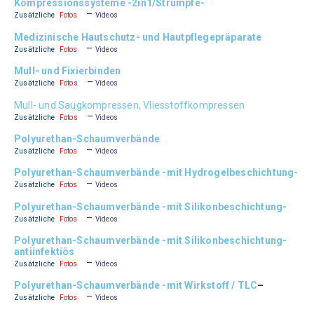
Kompressionssysteme -2in1/Strümpfe-
–
Zusätzliche
Fotos
Videos
Medizinische Hautschutz- und Hautpflegepräparate
–
Zusätzliche
Fotos
Videos
Mull- und Fixierbinden
–
Zusätzliche
Fotos
Videos
Mull- und Saugkompressen, Vliesstoffkompressen
–
Zusätzliche
Fotos
Videos
Polyurethan-Schaumverbände
–
Zusätzliche
Fotos
Videos
Polyurethan-Schaumverbände -mit Hydrogelbeschichtung-
–
Zusätzliche
Fotos
Videos
Polyurethan-Schaumverbände -mit Silikonbeschichtung-
–
Zusätzliche
Fotos
Videos
Polyurethan-Schaumverbände -mit Silikonbeschichtung-
antiinfektiös
–
Zusätzliche
Fotos
Videos
Polyurethan-Schaumverbände -mit Wirkstoff / TLC
–
–
Zusätzliche
Fotos
Videos