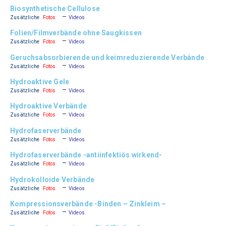
Biosynthetische Cellulose
–
Zusätzliche
Fotos
Videos
Folien/Filmverbände ohne Saugkissen
–
Zusätzliche
Fotos
Videos
Geruchsabsorbierende und keimreduzierende Verbände
–
Zusätzliche
Fotos
Videos
Hydroaktive Gele
–
Zusätzliche
Fotos
Videos
Hydroaktive Verbände
–
Zusätzliche
Fotos
Videos
Hydrofaserverbände
–
Zusätzliche
Fotos
Videos
Hydrofaserverbände -antiinfektiös wirkend-
–
Zusätzliche
Fotos
Videos
Hydrokolloide Verbände
–
Zusätzliche
Fotos
Videos
Kompressionsverbände -Binden – Zinkleim –
–
Zusätzliche
Fotos
Videos