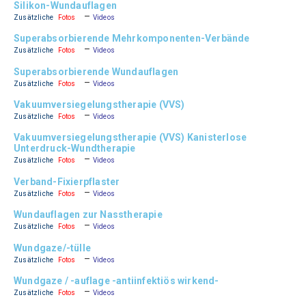
Silikon-Wundauflagen
–
Zusätzliche
Fotos
Videos
Superabsorbierende Mehrkomponenten-Verbände
–
Zusätzliche
Fotos
Videos
Superabsorbierende Wundauflagen
–
Zusätzliche
Fotos
Videos
Vakuumversiegelungstherapie (VVS)
–
Zusätzliche
Fotos
Videos
Vakuumversiegelungstherapie (VVS) Kanisterlose
Unterdruck-Wundtherapie
–
Zusätzliche
Fotos
Videos
Verband-Fixierpflaster
–
Zusätzliche
Fotos
Videos
Wundauflagen zur Nasstherapie
–
Zusätzliche
Fotos
Videos
Wundgaze/-tülle
–
Zusätzliche
Fotos
Videos
Wundgaze / -auflage -antiinfektiös wirkend-
–
Zusätzliche
Fotos
Videos