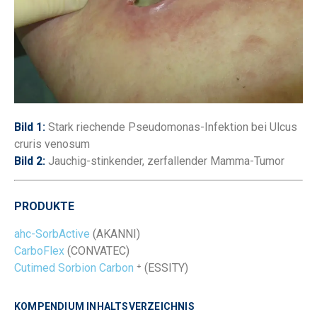
Bild 1:
Stark riechende Pseudomonas-Infektion bei Ulcus
cruris venosum
Bild 2:
Jauchig-stinkender, zerfallender Mamma-Tumor
PRODUKTE
ahc-SorbActive
(AKANNI)
CarboFlex
(CONVATEC)
Cutimed Sorbion Carbon
⁺ (ESSITY)
KOMPENDIUM INHALTSVERZEICHNIS