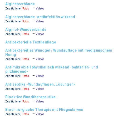
Alginatverbände
–
Zusätzliche
Fotos
Videos
Alginatverbände -antiinfektiös wirkend-
–
Zusätzliche
Fotos
Videos
Alginol-Wundverbände
–
Zusätzliche
Fotos
Videos
Antibakterielle Textilauflage
Antibakterielles Wundgel / Wundauflage mit medizinischem
Honig
–
Zusätzliche
Fotos
Videos
Antimikrobiell physikalisch wirkend -bakterien- und
pilzbindend-
–
Zusätzliche
Fotos
Videos
Antiseptika -Wundauflagen, Lösungen-
–
Zusätzliche
Fotos
Videos
Bioaktive Wundtherapeutika
–
Zusätzliche
Fotos
Videos
Biochirurgische Therapie mit Fliegenlarven
–
Zusätzliche
Fotos
Videos