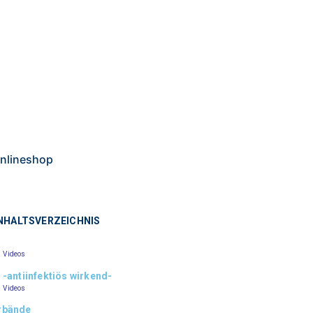
nlineshop
NHALTSVERZEICHNIS
e
–
Videos
 -antiinfektiös wirkend-
–
Videos
rbände