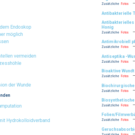
Zusätzliche
Fotos
Antibakterielle 
Antibakterielle
t dem Endoskop
Honig
Zusätzliche
Fotos
mer möglich
ssen
Antimikrobiell p
Zusätzliche
Fotos
tellen vermeiden
Antiseptika -Wu
Zusätzliche
Fotos
szesshöhle
Bioaktive Wundt
Zusätzliche
Fotos
sion der Wunde
Biochirurgische
Zusätzliche
Fotos
unden
Biosynthetische
amputation
Zusätzliche
Fotos
Folien/Filmver
mit Hydrokolloidverband
Zusätzliche
Fotos
Geruchsabsorbi
Zusätzliche
Fotos