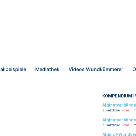
allbeispiele
Mediathek
Videos Wundkümmerer
O
KOMPENDIUM I
Alginatverbänd
Zusätzliche
Fotos
Alginatverbände
Zusätzliche
Fotos
Alginol-Wundve