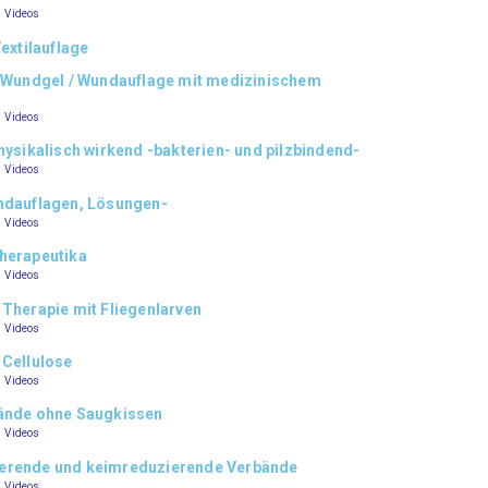
–
Videos
Textilauflage
s Wundgel / Wundauflage mit medizinischem
–
Videos
hysikalisch wirkend -bakterien- und pilzbindend-
–
Videos
ndauflagen, Lösungen-
–
Videos
herapeutika
–
Videos
 Therapie mit Fliegenlarven
–
Videos
 Cellulose
–
Videos
bände ohne Saugkissen
–
Videos
erende und keimreduzierende Verbände
–
Videos