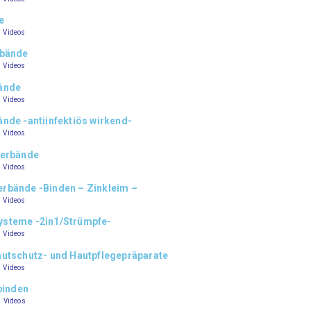
le
–
Videos
rbände
–
Videos
ände
–
Videos
nde -antiinfektiös wirkend-
–
Videos
Verbände
–
Videos
rbände -Binden – Zinkleim –
–
Videos
steme -2in1/Strümpfe-
–
Videos
utschutz- und Hautpflegepräparate
–
Videos
binden
–
Videos