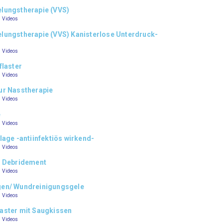
lungstherapie (VVS)
–
Videos
ungstherapie (VVS) Kanisterlose Unterdruck-
–
Videos
flaster
–
Videos
ur Nasstherapie
–
Videos
e
–
Videos
lage -antiinfektiös wirkend-
–
Videos
/ Debridement
–
Videos
en/ Wundreinigungsgele
–
Videos
aster mit Saugkissen
–
Videos