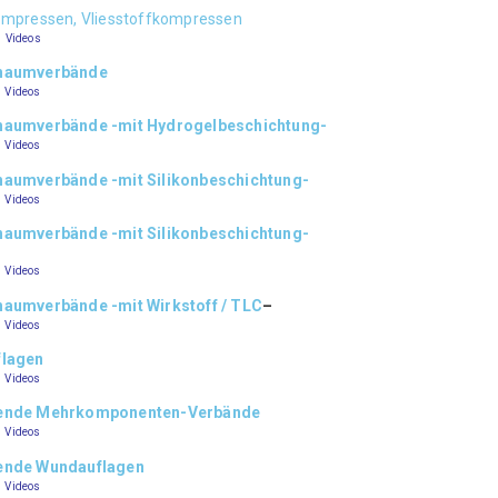
ompressen, Vliesstoffkompressen
–
Videos
chaumverbände
–
Videos
haumverbände -mit Hydrogelbeschichtung-
–
Videos
haumverbände -mit Silikonbeschichtung-
–
Videos
haumverbände -mit Silikonbeschichtung-
–
Videos
aumverbände -mit Wirkstoff / TLC
–
–
Videos
flagen
–
Videos
rende Mehrkomponenten-Verbände
–
Videos
ende Wundauflagen
–
Videos