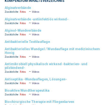
KOMPENDIUM INHALTSVERZEICHNIS
Alginatverbände
–
Zusätzliche
Fotos
Videos
Alginatverbände -antiinfektiös wirkend-
–
Zusätzliche
Fotos
Videos
Alginol-Wundverbände
–
Zusätzliche
Fotos
Videos
Antibakterielle Textilauflage
Antibakterielles Wundgel / Wundauflage mit medizinischem
Honig
–
Zusätzliche
Fotos
Videos
Antimikrobiell physikalisch wirkend -bakterien- und
pilzbindend-
–
Zusätzliche
Fotos
Videos
Antiseptika -Wundauflagen, Lösungen-
–
Zusätzliche
Fotos
Videos
Bioaktive Wundtherapeutika
–
Zusätzliche
Fotos
Videos
Biochirurgische Therapie mit Fliegenlarven