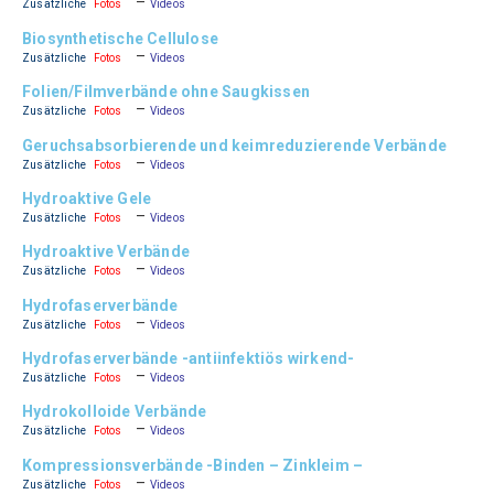
–
Zusätzliche
Fotos
Videos
Biosynthetische Cellulose
–
Zusätzliche
Fotos
Videos
Folien/Filmverbände ohne Saugkissen
–
Zusätzliche
Fotos
Videos
Geruchsabsorbierende und keimreduzierende Verbände
–
Zusätzliche
Fotos
Videos
Hydroaktive Gele
–
Zusätzliche
Fotos
Videos
Hydroaktive Verbände
–
Zusätzliche
Fotos
Videos
Hydrofaserverbände
–
Zusätzliche
Fotos
Videos
Hydrofaserverbände -antiinfektiös wirkend-
–
Zusätzliche
Fotos
Videos
Hydrokolloide Verbände
–
Zusätzliche
Fotos
Videos
Kompressionsverbände -Binden – Zinkleim –
–
Zusätzliche
Fotos
Videos