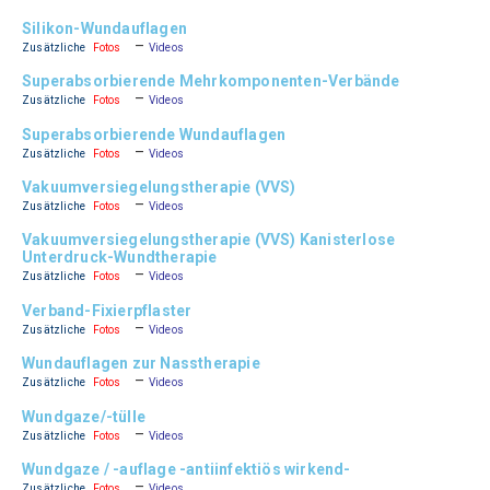
Silikon-Wundauflagen
–
Zusätzliche
Fotos
Videos
Superabsorbierende Mehrkomponenten-Verbände
–
Zusätzliche
Fotos
Videos
Superabsorbierende Wundauflagen
–
Zusätzliche
Fotos
Videos
Vakuumversiegelungstherapie (VVS)
–
Zusätzliche
Fotos
Videos
Vakuumversiegelungstherapie (VVS) Kanisterlose
Unterdruck-Wundtherapie
–
Zusätzliche
Fotos
Videos
Verband-Fixierpflaster
–
Zusätzliche
Fotos
Videos
Wundauflagen zur Nasstherapie
–
Zusätzliche
Fotos
Videos
Wundgaze/-tülle
–
Zusätzliche
Fotos
Videos
Wundgaze / -auflage -antiinfektiös wirkend-
–
Zusätzliche
Fotos
Videos