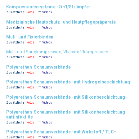
Kompressionssysteme -2in1/Strümpfe-
–
Zusätzliche
Fotos
Videos
Medizinische Hautschutz- und Hautpflegepräparate
–
Zusätzliche
Fotos
Videos
Mull- und Fixierbinden
–
Zusätzliche
Fotos
Videos
Mull- und Saugkompressen, Vliesstoffkompressen
–
Zusätzliche
Fotos
Videos
Polyurethan-Schaumverbände
–
Zusätzliche
Fotos
Videos
Polyurethan-Schaumverbände -mit Hydrogelbeschichtung-
–
Zusätzliche
Fotos
Videos
Polyurethan-Schaumverbände -mit Silikonbeschichtung-
–
Zusätzliche
Fotos
Videos
Polyurethan-Schaumverbände -mit Silikonbeschichtung-
antiinfektiös
–
Zusätzliche
Fotos
Videos
Polyurethan-Schaumverbände -mit Wirkstoff / TLC
–
–
Zusätzliche
Fotos
Videos