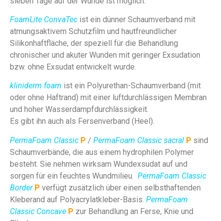
sieben Tage auf der Wunde ist möglich.
FoamLite ConvaTec
ist ein dünner Schaumverband mit
atmungsaktivem Schutzfilm und hautfreundlicher
Silikonhaftfläche, der speziell für die Behandlung
chronischer und akuter Wunden mit geringer Exsudation
bzw. ohne Exsudat entwickelt wurde.
kliniderm foam
ist ein Polyurethan-Schaumverband (mit
oder ohne Haftrand) mit einer luftdurchlässigen Membran
und hoher Wasserdampfdurchlässigkeit.
Es gibt ihn auch als Fersenverband (Heel).
PermaFoam Classic
P
/
PermaFoam Classic sacral
P
sind
Schaumverbände, die aus einem hydrophilen Polymer
besteht. Sie nehmen wirksam Wundexsudat auf und
sorgen für ein feuchtes Wundmilieu.
PermaFoam Classic
Border
P
verfügt zusätzlich über einen selbsthaftenden
Kleberand auf Polyacrylatkleber-Basis.
PermaFoam
Classic Concave
P
zur Behandlung an Ferse, Knie und