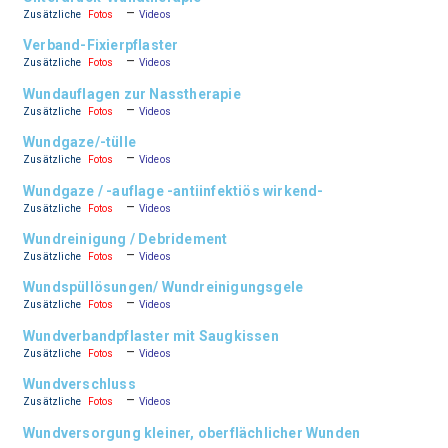
–
Zusätzliche
Fotos
Videos
Verband-Fixierpflaster
–
Zusätzliche
Fotos
Videos
Wundauflagen zur Nasstherapie
–
Zusätzliche
Fotos
Videos
Wundgaze/-tülle
–
Zusätzliche
Fotos
Videos
Wundgaze / -auflage -antiinfektiös wirkend-
–
Zusätzliche
Fotos
Videos
Wundreinigung / Debridement
–
Zusätzliche
Fotos
Videos
Wundspüllösungen/ Wundreinigungsgele
–
Zusätzliche
Fotos
Videos
Wundverbandpflaster mit Saugkissen
–
Zusätzliche
Fotos
Videos
Wundverschluss
–
Zusätzliche
Fotos
Videos
Wundversorgung kleiner, oberflächlicher Wunden