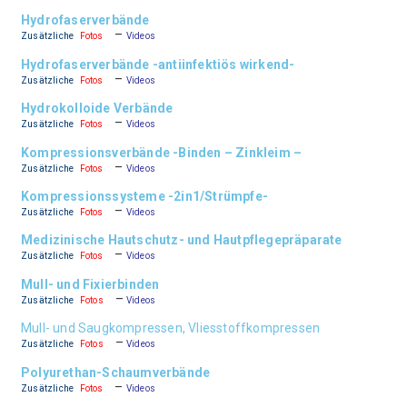
Hydrofaserverbände
–
Zusätzliche
Fotos
Videos
Hydrofaserverbände -antiinfektiös wirkend-
–
Zusätzliche
Fotos
Videos
Hydrokolloide Verbände
–
Zusätzliche
Fotos
Videos
Kompressionsverbände -Binden – Zinkleim –
–
Zusätzliche
Fotos
Videos
Kompressionssysteme -2in1/Strümpfe-
–
Zusätzliche
Fotos
Videos
Medizinische Hautschutz- und Hautpflegepräparate
–
Zusätzliche
Fotos
Videos
Mull- und Fixierbinden
–
Zusätzliche
Fotos
Videos
Mull- und Saugkompressen, Vliesstoffkompressen
–
Zusätzliche
Fotos
Videos
Polyurethan-Schaumverbände
–
Zusätzliche
Fotos
Videos