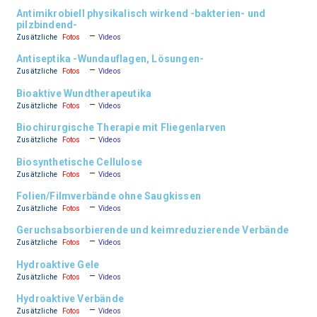
Antimikrobiell physikalisch wirkend -bakterien- und
pilzbindend-
–
Zusätzliche
Fotos
Videos
Antiseptika -Wundauflagen, Lösungen-
–
Zusätzliche
Fotos
Videos
Bioaktive Wundtherapeutika
–
Zusätzliche
Fotos
Videos
Biochirurgische Therapie mit Fliegenlarven
–
Zusätzliche
Fotos
Videos
Biosynthetische Cellulose
–
Zusätzliche
Fotos
Videos
Folien/Filmverbände ohne Saugkissen
–
Zusätzliche
Fotos
Videos
Geruchsabsorbierende und keimreduzierende Verbände
–
Zusätzliche
Fotos
Videos
Hydroaktive Gele
–
Zusätzliche
Fotos
Videos
Hydroaktive Verbände
–
Zusätzliche
Fotos
Videos