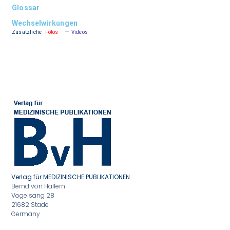
Glossar
Wechselwirkungen
–
Zusätzliche
Fotos
Videos
Verlag für MEDIZINISCHE PUBLIKATIONEN
Bernd von Hallern
Vogelsang 28
21682 Stade
Germany